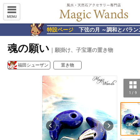
MENU
特設ページ
下弦の月 ～調和とバラン
魂の願い
｜願掛け、子宝運の置き物
福田シューザン
置き物
1 / 9