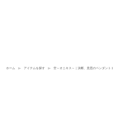
ホーム
アイテムを探す
空～オニキス～｜決断、意思のペンダント