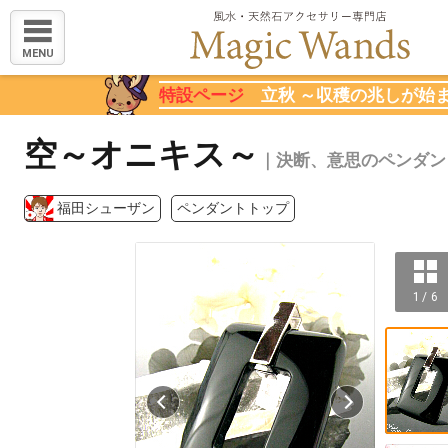
MENU
特設ページ
立秋 ～収穫の兆しが始
空～オニキス～
｜決断、意思のペンダン
福田シューザン
ペンダントトップ
1 / 6