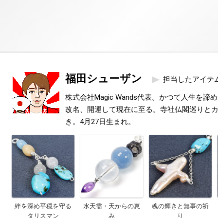
福田シューザン
担当したアイテ
株式会社Magic Wands代表。かつて人生を
改名、開運して現在に至る。寺社仏閣巡りと
き。4月27日生まれ。
絆を深め平穏を守る
水天需・天からの恵
魂の輝きと無事の祈
タリスマン
み
り