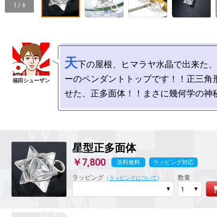
1 / 6
天
下の屋根、ヒマラヤ水晶で出来た、
ーのペンダントトップです！！正三角
星型正多面体
￥7,800
送料無料
ラッピング対応
ラッピング
数量
（
ラッピングについて
）