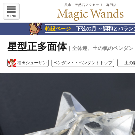
MENU
特設ページ
下弦の月 ～調和とバラン
星型正多面体
｜全体運、土の氣のペンダン
福田シューザン
ペンダント・ペンダントトップ
土の