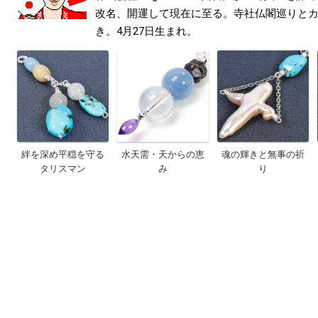
改名、開運して現在に至る。寺社仏閣巡りと
き。4月27日生まれ。
絆を深め平穏を守る
水天需・天からの恵
魂の輝きと無事の祈
タリスマン
み
り