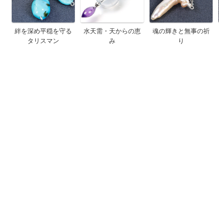
絆を深め平穏を守る
水天需・天からの恵
魂の輝きと無事の祈
タリスマン
み
り