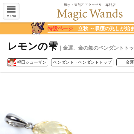
MENU
特設ページ
立秋 ～収穫の兆しが始
レモンの雫
｜金運、金の氣のペンダントトッ
福田シューザン
ペンダント・ペンダントトップ
金運