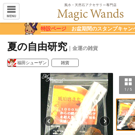
MENU
特設ページ
お盆期間のスタンプキャン
夏の自由研究
｜金運の雑貨
福田シューザン
雑貨
1 / 5