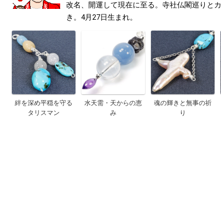
改名、開運して現在に至る。寺社仏閣巡りと
き。4月27日生まれ。
絆を深め平穏を守る
水天需・天からの恵
魂の輝きと無事の祈
タリスマン
み
り