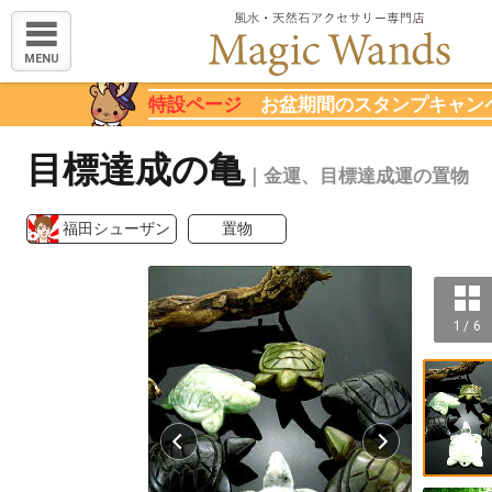
MENU
特設ページ
お盆期間のスタンプキャン
目標達成の亀
｜金運、目標達成運の置物
福田シューザン
置物
1 / 6