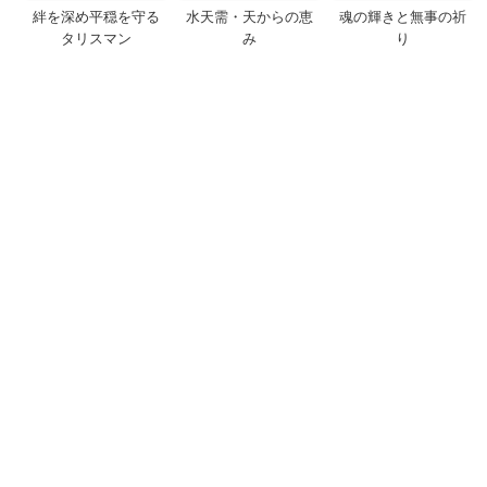
絆を深め平穏を守る
水天需・天からの恵
魂の輝きと無事の祈
タリスマン
み
り