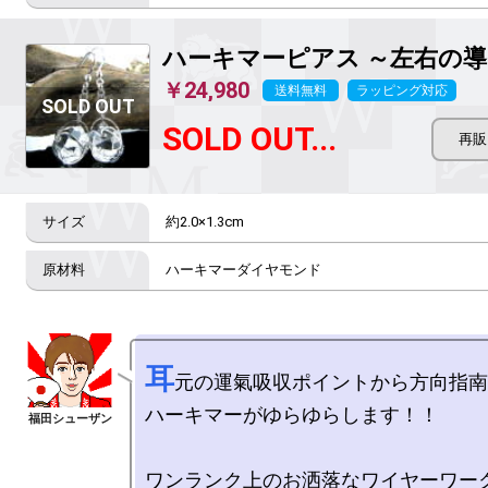
ハーキマーピアス ～左右の
￥24,980
送料無料
ラッピング対応
SOLD OUT...
約2.0×1.3cm
ハーキマーダイヤモンド
耳
元の運氣吸収ポイントから方向指南
ハーキマーがゆらゆらします！！

ワンランク上のお洒落なワイヤーワーク