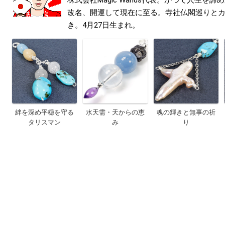
株式会社Magic Wands代表。かつて人生を
改名、開運して現在に至る。寺社仏閣巡りと
き。4月27日生まれ。
絆を深め平穏を守る
水天需・天からの恵
魂の輝きと無事の祈
タリスマン
み
り