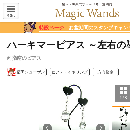
MENU
特設ページ
お盆期間のスタンプキャン
ハーキマーピアス ～左右の
向指南のピアス
福田シューザン
ピアス・イヤリング
方向指南
1 / 9