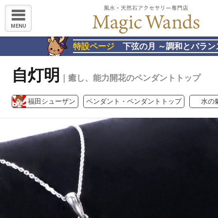
MENU
特設ページ
下弦の月 ～調和とバラン
自灯明
｜癒し、能力開花のペンダントトップ
福田シューザン
ペンダント・ペンダントトップ
水の