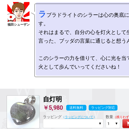
ラ
ブラドライトのシラーは心の奥底
す。

それはまるで、自分の心を灯火として
言った、ブッダの言葉に通じると想うん
このシラーの力を借りて、心に光を当
自灯明
￥5,980
送料無料
ラッピング対応
ラッピング
数量
（
ラッピングについて
）
（残りわず