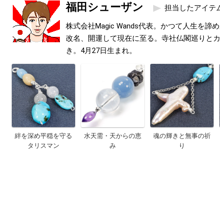
福田シューザン
担当したアイテ
株式会社Magic Wands代表。かつて人生を
改名、開運して現在に至る。寺社仏閣巡りと
き。4月27日生まれ。
絆を深め平穏を守る
水天需・天からの恵
魂の輝きと無事の祈
タリスマン
み
り