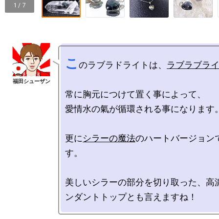
1 / 7
こ
のラブラドライトは、
ラブラブラ
常に胸元につけて置く事によって、

愛情水の氣が循環される事になります。
更に
シラーの魔法
のハートバージョン
す。

美しいシラーの部分を切り取った、高