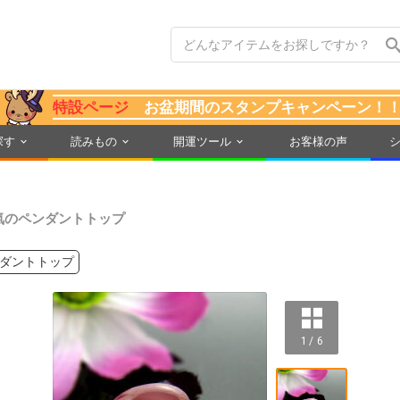
特設ページ
お盆期間のスタンプキャンペーン！
探す
読みもの
開運ツール
お客様の声
氣のペンダントトップ
ダントトップ
1 / 6