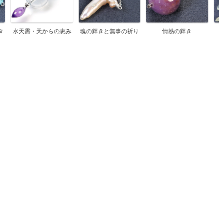
タ
水天需・天からの恵み
魂の輝きと無事の祈り
情熱の輝き