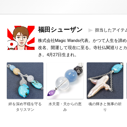
福田シューザン
担当したアイテ
株式会社Magic Wands代表。かつて人生を
改名、開運して現在に至る。寺社仏閣巡りと
き。4月27日生まれ。
絆を深め平穏を守る
水天需・天からの恵
魂の輝きと無事の祈
タリスマン
み
り