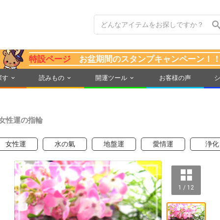
特設ページ
お盆期間のスタンプキャンペーン！
探す
読みもの
開運ツール
お客様の声
女性運の指輪
女性運
水の氣
地盤運
愛情運
浄化
1 / 12