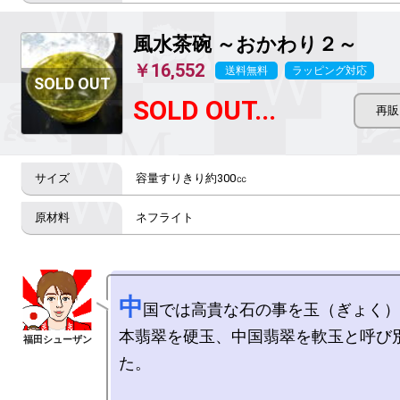
風水茶碗 ～おかわり２～
￥16,552
送料無料
ラッピング対応
SOLD OUT...
容量すりきり約300㏄
ネフライト
中
国では高貴な石の事を玉（ぎょく）
本翡翠を硬玉、中国翡翠を軟玉と呼び
た。
