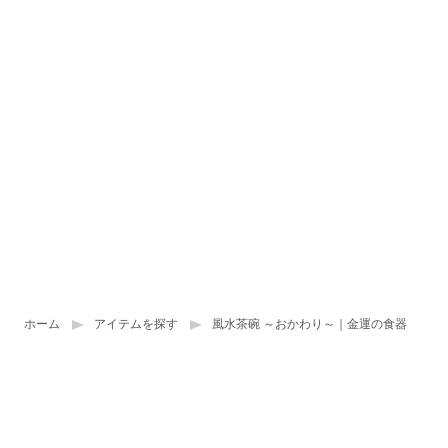
ホーム
アイテムを探す
風水茶碗 ～おかわり～｜金運の食器