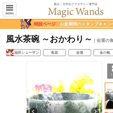
MENU
特設ページ
お盆期間のスタンプキャン
風水茶碗 ～おかわり～
｜金運の
福田シューザン
食器
金運
金の氣
1