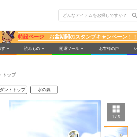
特設ページ
お盆期間のスタンプキャンペーン！
探す
読みもの
開運ツール
お客様の声
トトップ
ダントトップ
水の氣
1 / 5