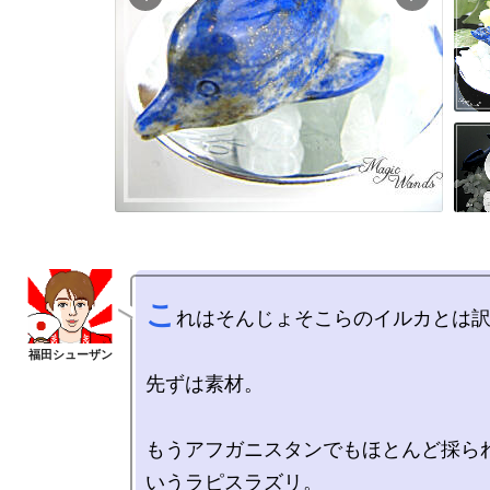
こ
れはそんじょそこらのイルカとは訳
先ずは素材。

もうアフガニスタンでもほとんど採ら
いうラピスラズリ。
