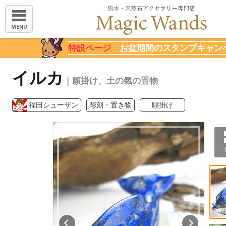
MENU
特設ページ
お盆期間のスタンプキャン
イルカ
｜願掛け、土の氣の置物
福田シューザン
彫刻・置き物
願掛け
1