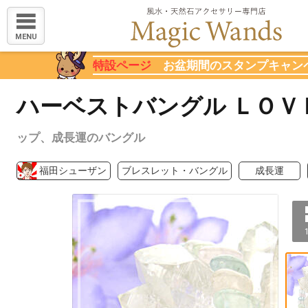
MENU
特設ページ
お盆期間のスタンプキャン
ハーベストバングル ＬＯＶ
ップ、成長運のバングル
福田シューザン
ブレスレット・バングル
成長運
1