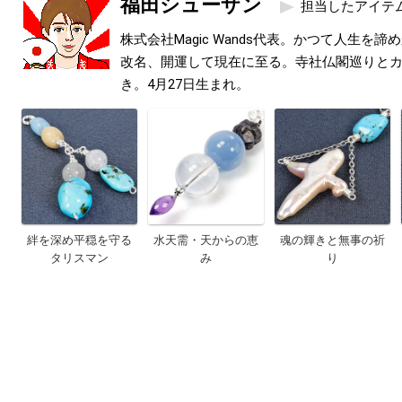
福田シューザン
担当したアイテ
株式会社Magic Wands代表。かつて人生を
改名、開運して現在に至る。寺社仏閣巡りと
き。4月27日生まれ。
絆を深め平穏を守る
水天需・天からの恵
魂の輝きと無事の祈
タリスマン
み
り