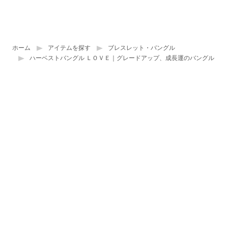
ホーム
アイテムを探す
ブレスレット・バングル
ハーベストバングル ＬＯＶＥ｜グレードアップ、成長運のバングル