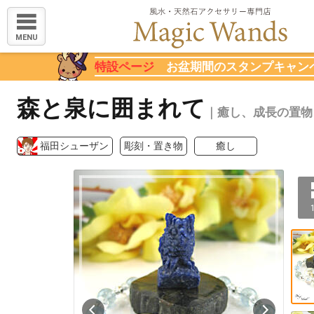
MENU
特設ページ
お盆期間のスタンプキャン
森と泉に囲まれて
｜癒し、成長の置物
福田シューザン
彫刻・置き物
癒し
1