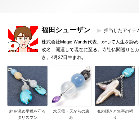
福田シューザン
担当したアイテ
株式会社Magic Wands代表。かつて人生を
改名、開運して現在に至る。寺社仏閣巡りと
き。4月27日生まれ。
絆を深め平穏を守る
水天需・天からの恵
魂の輝きと無事の祈
タリスマン
み
り