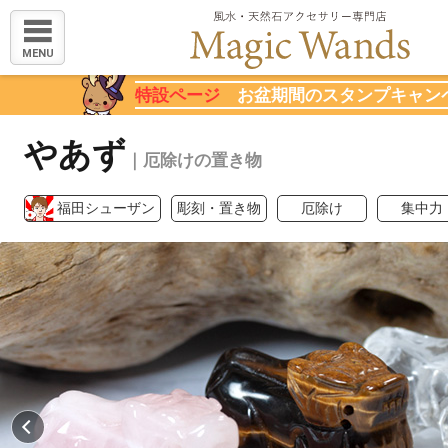
MENU
特設ページ
お盆期間のスタンプキャン
やあず
｜厄除けの置き物
福田シューザン
彫刻・置き物
厄除け
集中力