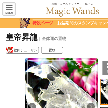
MENU
特設ページ
お盆期間のスタンプキャン
皇帝昇龍
｜全体運の置物
福田シューザン
置物
1