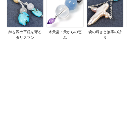
絆を深め平穏を守る
水天需・天からの恵
魂の輝きと無事の祈
タリスマン
み
り