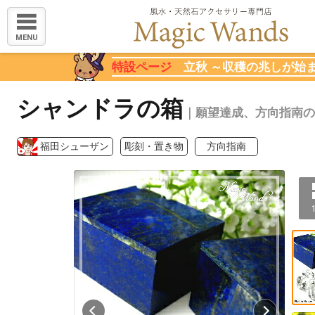
MENU
特設ページ
立秋 ～収穫の兆しが始
シャンドラの箱
｜願望達成、方向指南の
福田シューザン
彫刻・置き物
方向指南
1