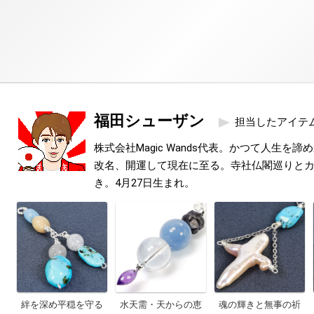
福田シューザン
担当したアイテ
株式会社Magic Wands代表。かつて人生を
改名、開運して現在に至る。寺社仏閣巡りと
き。4月27日生まれ。
絆を深め平穏を守る
水天需・天からの恵
魂の輝きと無事の祈