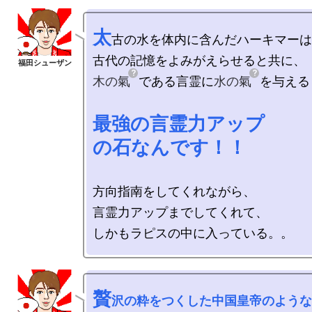
太
古の水を体内に含んだハーキマーは

木の氣
である言霊に
水の氣
を与える

最強の言霊力アップ

の石なんです！！
方向指南をしてくれながら、

言霊力アップまでしてくれて、

贅
沢の粋をつくした中国皇帝のような
