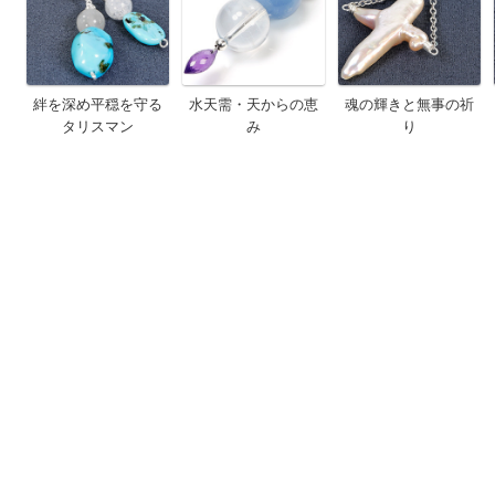
絆を深め平穏を守る
水天需・天からの恵
魂の輝きと無事の祈
タリスマン
み
り