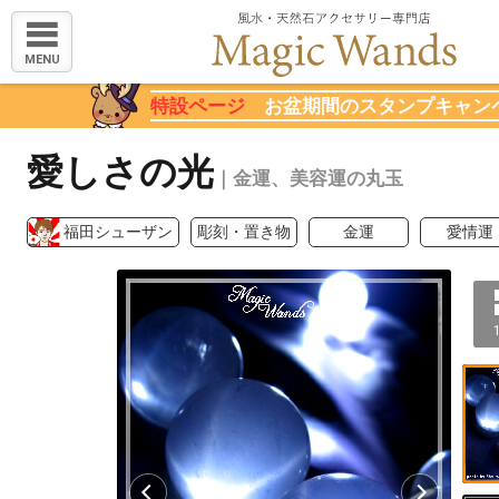
MENU
特設ページ
お盆期間のスタンプキャン
愛しさの光
｜金運、美容運の丸玉
福田シューザン
彫刻・置き物
金運
愛情運
1