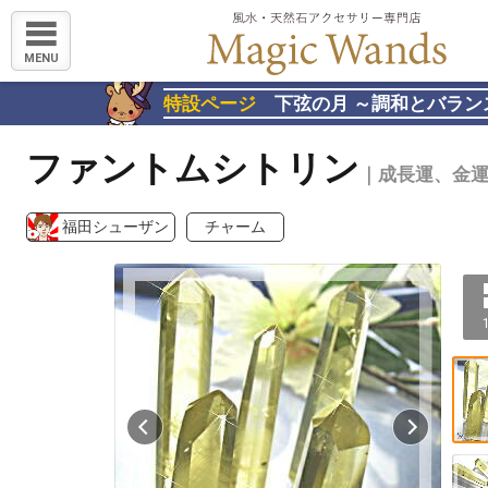
MENU
特設ページ
下弦の月 ～調和とバラン
ファントムシトリン
｜成長運、金
福田シューザン
チャーム
1