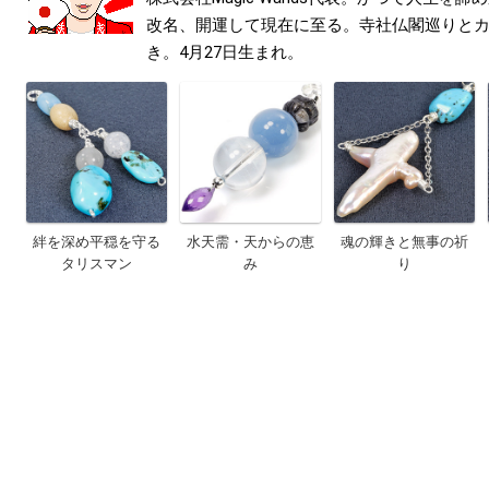
改名、開運して現在に至る。寺社仏閣巡りと
き。4月27日生まれ。
絆を深め平穏を守る
水天需・天からの恵
魂の輝きと無事の祈
タリスマン
み
り