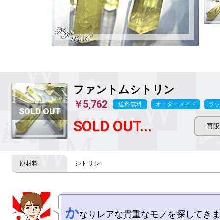
ファントムシトリン
￥5,762
送料無料
オーダーメイド
ラッ
SOLD OUT...
シトリン
か
なりレアな貴重なモノを探してきま