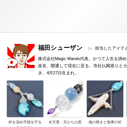
福田シューザン
担当したアイテ
株式会社Magic Wands代表。かつて人生を
改名、開運して現在に至る。寺社仏閣巡りと
き。4月27日生まれ。
絆を深め平穏を守る
水天需・天からの恵
魂の輝きと無事の祈