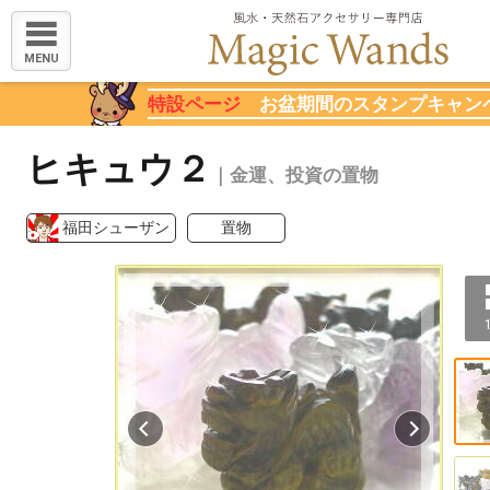
MENU
特設ページ
お盆期間のスタンプキャン
ヒキュウ２
｜金運、投資の置物
福田シューザン
置物
1