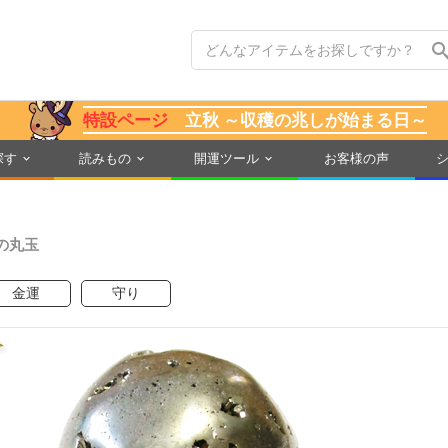
特設ページ
立秋 ～収穫の兆しが始まる日～
探す
読みもの
開運ツール
お客様の声
の丸玉
金運
守り