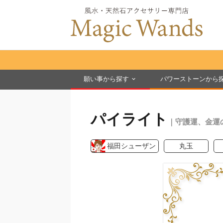
願い事から探す
パワーストーンから
パイライト
｜守護運、金運
福田シューザン
丸玉