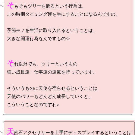
そ
もそもツリーを飾るという行為は、

この時期タイミング運を手にすることになるんですの。

季節モノを生活に取り入れるということは、

大きな開運行為なんですもの☆

そ
れ以外でも、ツリーというもの

強い成長運・仕事運の運氣を持っています。

そういうものに天使を宿らせるということは

天使のパワーもどんどん成長していくと、

天
然石アクセサリーを上手にディスプレイするということは
