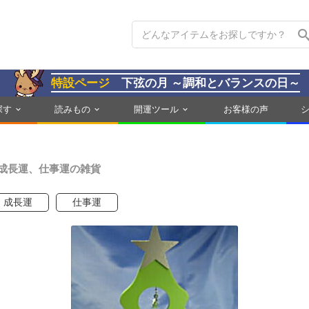
特設ページ
下弦の月 ～調和とバランスの日～
探す
読みもの
開運ツール
お客様の声
成長運、仕事運の雑貨
成長運
仕事運