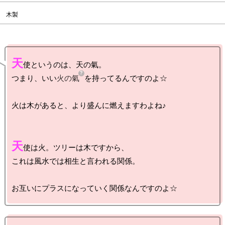
木製
天
使というのは、天の氣。

つまり、いい
火の氣
を持ってるんですのよ☆

火は木があると、より盛んに燃えますわよね♪

天
使は火。ツリーは木ですから、

これは風水では相生と言われる関係。
