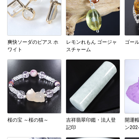
爽快ソーダのピアス ホ
レモンれもん ゴージャ
ゴー
ワイト
スチャーム
桜の宝 ～桜の猫～
吉祥翡翠印鑑・法人登
開運帽
記印
ン20