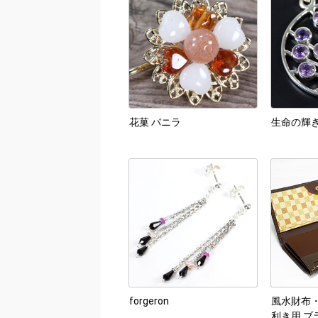
花菓 バニラ
生命の輝き
forgeron
風水財布・豊穣
利き用 ブ