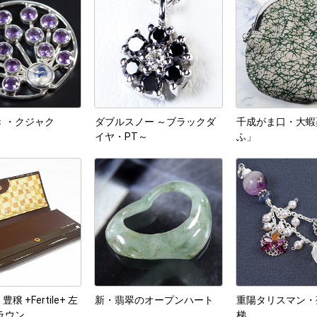
 ・クジャク
ダブルスノー ～ブラックダ
千成がま口・大蝦
イヤ・PT～
ふ」
 +Fertile+ 左
新・翡翠のオープンハート
重陽タリスマン・
ラウン
梯