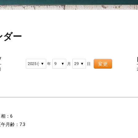
ンダー
変更
年
月
日
日
月相：6
午月齢：7.3