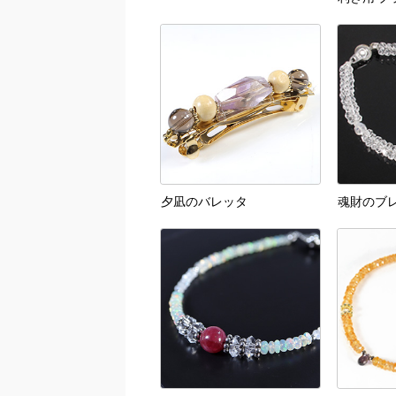
夕凪のバレッタ
魂財のブ