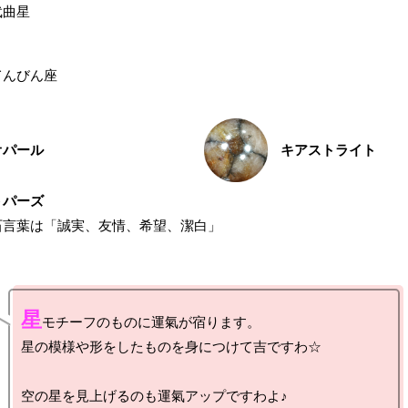
武曲星
てんびん座
オパール
キアストライト
トパーズ
石言葉は「誠実、友情、希望、潔白」
星
モチーフのものに運氣が宿ります。

星の模様や形をしたものを身につけて吉ですわ☆

空の星を見上げるのも運氣アップですわよ♪