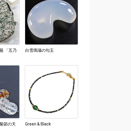
蟇 「五乃
白雪瑪瑙の勾玉
菊節の天
Green & Black