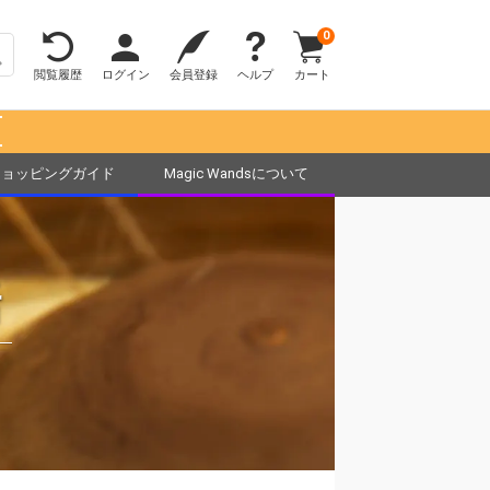
0
閲覧履歴
ログイン
会員登録
ヘルプ
カート
！
ショッピングガイド
Magic Wandsについて
話