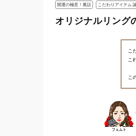
開運の極意！裏話
こだわりアイテム 
オリジナルリング
こ
こ
こ