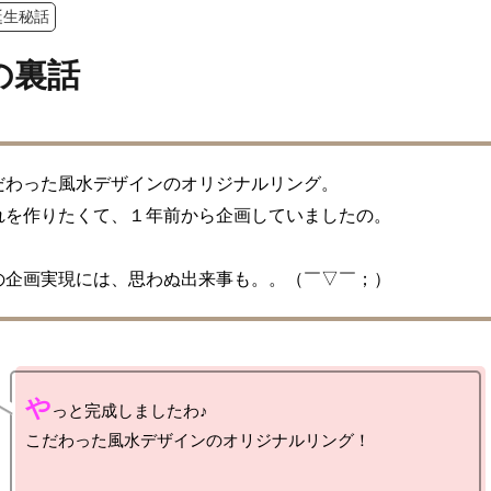
誕生秘話
の裏話
だわった風水デザインのオリジナルリング。

れを作りたくて、１年前から企画していましたの。

の企画実現には、思わぬ出来事も。。（￣▽￣；）
や
っと完成しましたわ♪
