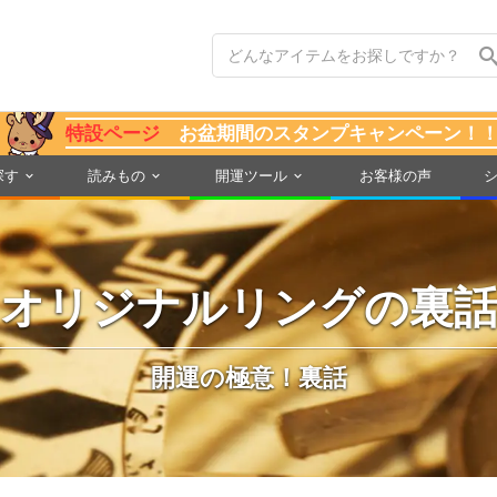
特設ページ
お盆期間のスタンプキャンペーン！
探す
読みもの
開運ツール
お客様の声
オリジナルリングの裏
開運の極意！裏話