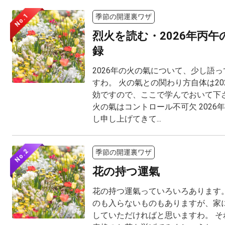
No.1
季節の開運裏ワザ
烈火を読む・2026年丙
録
2026年の火の氣について、少し語
すわ。 火の氣との関わり方自体は20
効ですので、ここで学んでおいて下さ
火の氣はコントロール不可欠 2026
し申し上げてきて...
No.2
季節の開運裏ワザ
花の持つ運氣
花の持つ運氣っていろいろあります。
のも入らないものもありますが、家
していただければと思いますわ。 そ