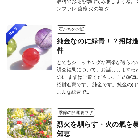
表格のお花を挙げてみましょうね。 木
ンファレ 薔薇 火の氣:グ...
No.3
石たちのお話
純金なのに緑青！？招財
件
とてもショッキングな画像が送られて
調査結果について、お話ししますわね
のに まずはご覧ください。この写真。 M
招財進寶です。 純金です。純金のは
こんな緑青で...
季節の開運裏ワザ
烈火を馴らす・火の氣を
知恵