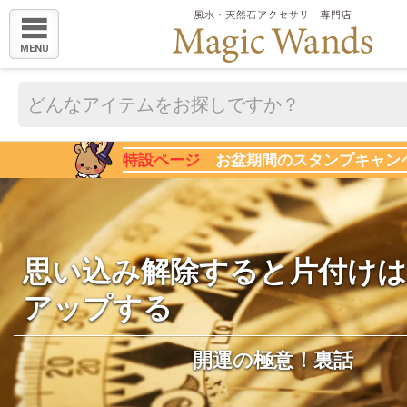
MENU
特設ページ
お盆期間のスタンプキャン
思い込み解除すると片付け
アップする
開運の極意！裏話