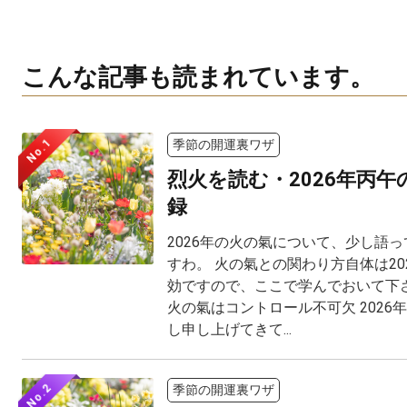
こんな記事も読まれています。
No.1
季節の開運裏ワザ
烈火を読む・2026年丙
録
2026年の火の氣について、少し語
すわ。 火の氣との関わり方自体は20
効ですので、ここで学んでおいて下さ
火の氣はコントロール不可欠 2026
し申し上げてきて...
No.2
季節の開運裏ワザ