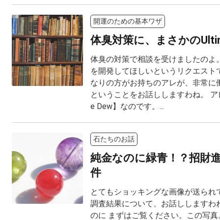
開運のための基本ワザ
体臭対策に、まさかのUltima
体臭の対策で相談を受けましたのよ。
を開発してほしいというリクエスト
なりの方がお持ちのアレが、非常に
ということをお話ししますわね。 アレと
e Dew】なのです。...
石たちのお話
純金なのに緑青！？招財
件
とてもショッキングな画像が送られて
調査結果について、お話ししますわね
のに まずはご覧ください。この写真。 M