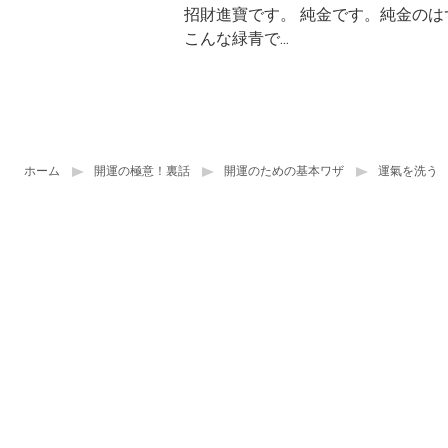
招財進寶です。 純金です。純金のは
こんな緑青で...
ホーム
開運の極意！裏話
開運のための基本ワザ
運氣を洗う