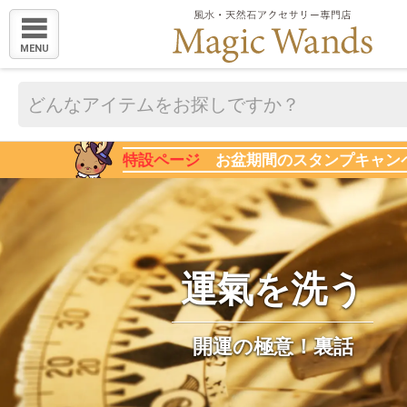
MENU
特設ページ
お盆期間のスタンプキャン
運氣を洗う
開運の極意！裏話