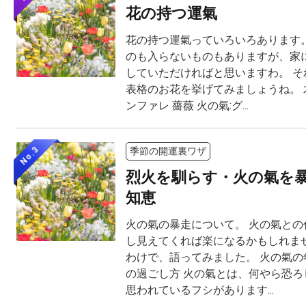
花の持つ運氣
花の持つ運氣っていろいろあります。
のも入らないものもありますが、家
していただければと思いますわ。 そ
表格のお花を挙げてみましょうね。 木
ンファレ 薔薇 火の氣:グ...
No.3
季節の開運裏ワザ
烈火を馴らす・火の氣を
知恵
火の氣の暴走について。 火の氣との
し見えてくれば楽になるかもしれませ
わけで、語ってみました。 火の氣の
の過ごし方 火の氣とは、何やら恐ろ
思われているフシがあります...