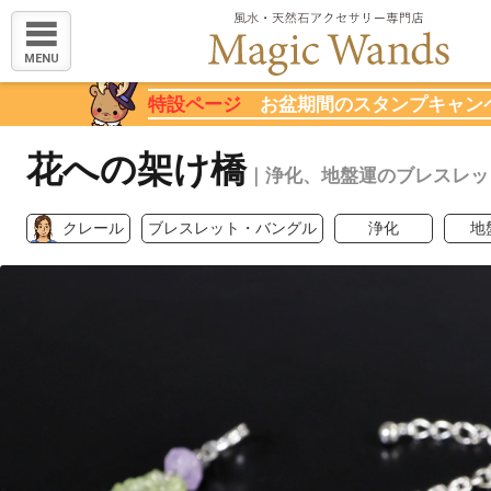
MENU
特設ページ
お盆期間のスタンプキャン
花への架け橋
｜浄化、地盤運のブレスレッ
クレール
ブレスレット・バングル
浄化
地