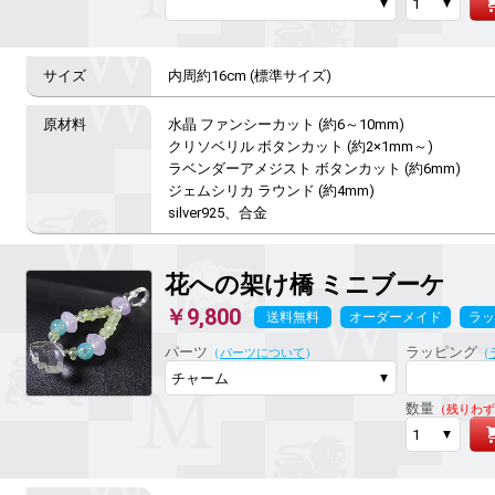
内周約16cm (標準サイズ)
水晶 ファンシーカット (約6～10mm)

クリソベリル ボタンカット (約2×1mm～)

ラベンダーアメジスト ボタンカット (約6mm)

ジェムシリカ ラウンド (約4mm)

silver925、合金
花への架け橋
ミニブーケ
￥9,800
送料無料
オーダーメイド
ラッ
パーツ
ラッピング
（
パーツについて
）
（
数量
（残りわず