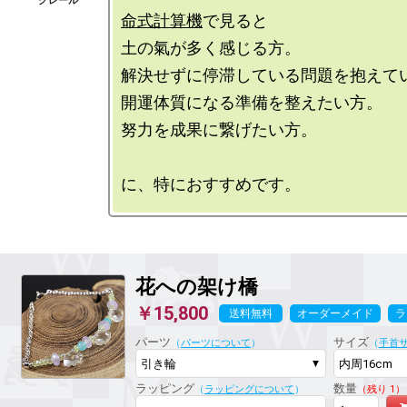
命式計算機
で見ると

土の氣が多く感じる方。

解決せずに停滞している問題を抱えてい
開運体質になる準備を整えたい方。

努力を成果に繋げたい方。

花への架け橋
￥15,800
送料無料
オーダーメイド
ラ
パーツ
サイズ
（
パーツについて
）
（
手首
ラッピング
数量
（
ラッピングについて
）
（残り 1）