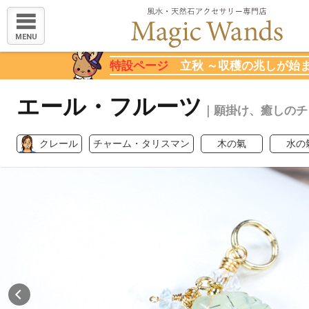
MENU
特設ページ
立秋 ～収穫の兆しが始
エール・フルーツ
｜願掛け、癒しのチ
クレール
チャーム・タリスマン
木の氣
水の