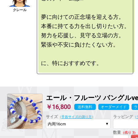
夢に向けての正念場を迎える方。

本番に持てる力を出し切りたい方。

努力を応援し、見守る立場の方。

緊張や不安に負けたくない方。

エール・フルーツ
バングルver
￥16,800
送料無料
オーダーメイド
ラ
サイズ
ラッピング
（
手首サイズの測り方
）
（
数量
（残り 3）