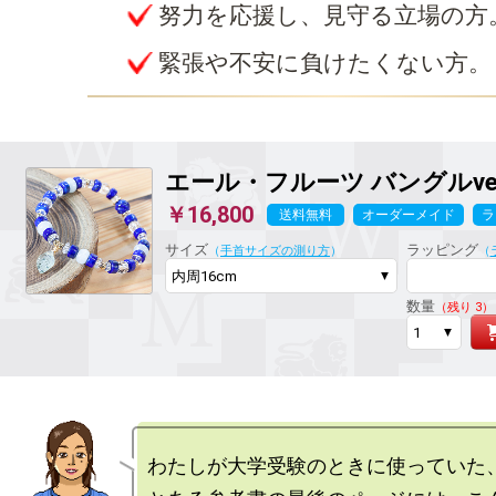
努力を応援し、見守る立場の方
緊張や不安に負けたくない方。
エール・フルーツ
バングルver
￥16,800
送料無料
オーダーメイド
ラ
サイズ
ラッピング
（
手首サイズの測り方
）
（
数量
（残り 3）
わたしが大学受験のときに使っていた、