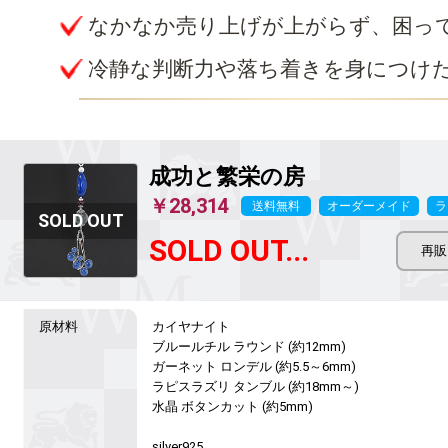
なかなか売り上げが上がらず、困っ
冷静な判断力や落ち着きを身につけ
成功と繁栄の房
￥28,314
送料無料
オーダーメイド
ラ
SOLD OUT...
カイヤナイト

ブルールチル ラウンド (約12mm)

ガーネット ロンデル (約5.5～6mm)

ラピスラズリ タンブル (約18mm～)

水晶 ボタンカット (約5mm)

silver925