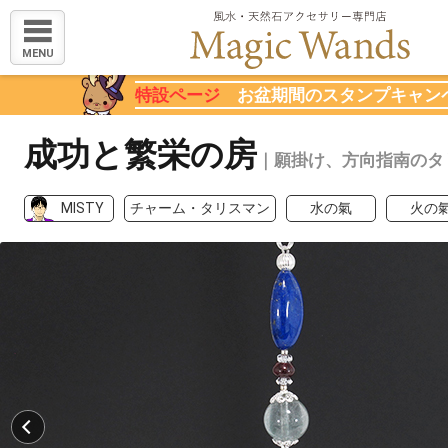
MENU
特設ページ
お盆期間のスタンプキャン
成功と繁栄の房
｜願掛け、方向指南のタ
MISTY
チャーム・タリスマン
水の氣
火の