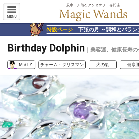
MENU
特設ページ
下弦の月 ～調和とバラン
Birthday Dolphin
｜美容運、健康長寿の
MISTY
チャーム・タリスマン
火の氣
健康