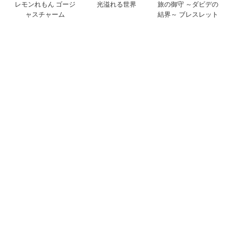
レモンれもん ゴージ
光溢れる世界
旅の御守 ～ダビデの
ャスチャーム
結界～ ブレスレット