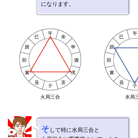
火局三合
水局
そ
して特に水局三合と
