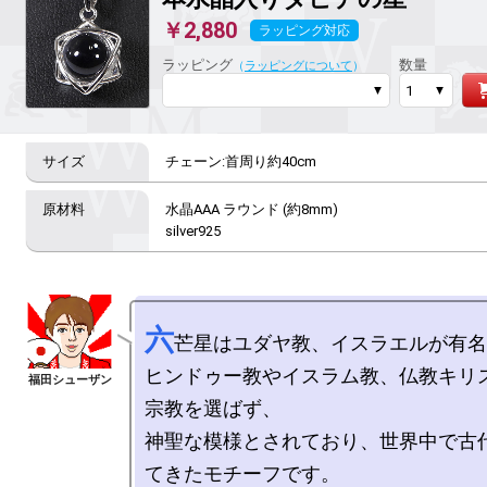
￥2,880
ラッピング対応
ラッピング
数量
（
ラッピングについて
）
チェーン:首周り約40cm
水晶AAA ラウンド (約8mm)

silver925
六
芒星はユダヤ教、イスラエルが有名
ヒンドゥー教やイスラム教、仏教キリ
宗教を選ばず、

神聖な模様とされており、世界中で古