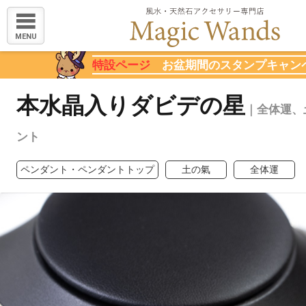
MENU
特設ページ
お盆期間のスタンプキャン
本水晶入りダビデの星
｜全体運、
ント
ペンダント・ペンダントトップ
土の氣
全体運