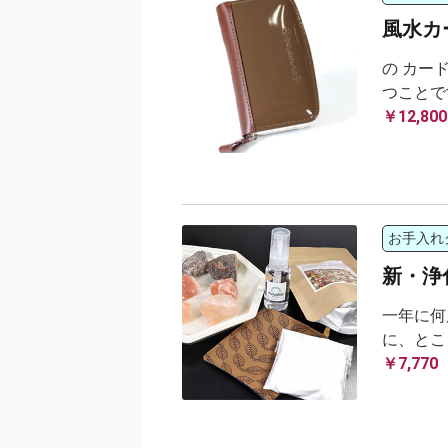
風水カ
の カー
つことで
￥12,800
お手入れ
新・浄
一年に何
に、とこ
￥7,770