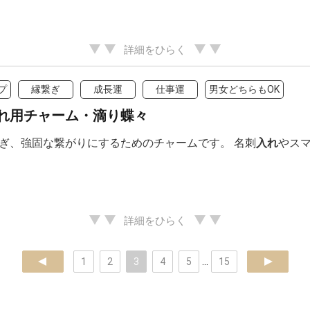
詳細をひらく
プ
縁繋ぎ
成長運
仕事運
男女どちらもOK
れ用チャーム・滴り蝶々
ぎ、強固な繋がりにするためのチャームです。 名刺
入れ
やス
詳細をひらく
prev
1
2
3
4
5
...
15
next