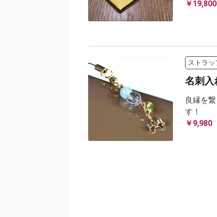
￥19,800
ストラッ
名刺入
良縁を繋
す！
￥9,980