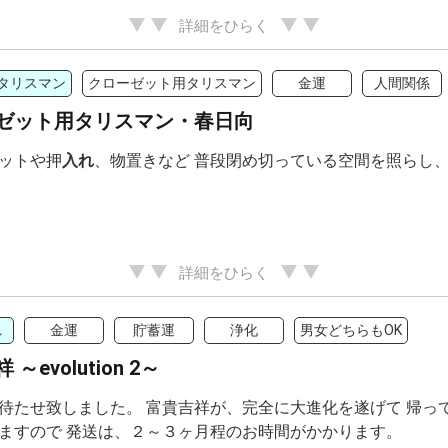
詳細をひらく
タリスマン
クローゼット用タリスマン
金運
人間関係
ゼット用タリスマン・春日向
ットや押
入れ
、物置きなど 普段閉め切っている空間を照らし、
詳細をひらく
れ
金運
貯蓄運
浄化
男女どちらもOK
～evolution 2～
待たせ致しました。 富貴吉祥が、完全に大進化を遂げて 帰っ
ますので 発送は、２～３ヶ月程のお時間がかかります。