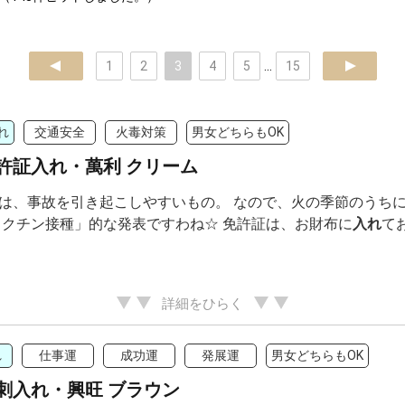
prev
1
2
3
4
5
...
15
next
れ
交通安全
火毒対策
男女どちらもOK
許証入れ・萬利 クリーム
は、事故を引き起こしやすいもの。 なので、火の季節のうちに
ワクチン接種」的な発表ですわね☆ 免許証は、お財布に
入れ
て
詳細をひらく
れ
仕事運
成功運
発展運
男女どちらもOK
刺入れ・興旺 ブラウン