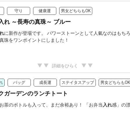
守り
健康運
男女どちらもOK
入れ ～長寿の真珠～ ブルー
れ
に新作が登場です。 パワーストーンとして人氣なのはもちろ
真珠をワンポイントにしました！
詳細をひらく
れ
バッグ
成長運
ステイタスアップ
男女どちらもOK
クガーデンのランチトート
お茶のボトルも入って、まだ余裕あり！ 「お弁当
入れ
感」の漂