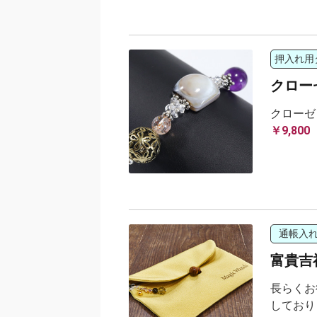
押入れ用
クロー
クローゼ
￥9,800
通帳入
富貴吉祥 
長らくお
しており