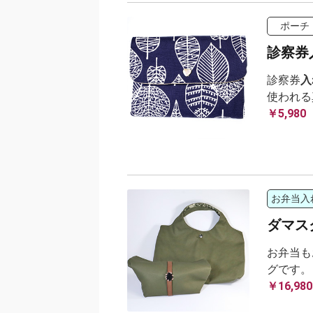
ポーチ
診察券
診察券
入
使われる
￥5,980
お弁当入
ダマス
お弁当も
グです。
￥16,980