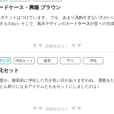
ードケース・興隆 ブラウン
ドポケットはつけています。 でも、あまり
入れ
すぎない方がい
すものね☆ そこで、風水デザインのカード
ケース
が堂々の完成
詳細をひらく
グッズ
浄化セット
破邪
守り
浄化
化セット
度か、徹底的に浄化した方が良い日がありますわね。 運氣をた
とん頼りになるアイテムたちをセットにしましたのよ♪
詳細をひらく