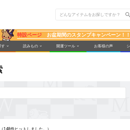
特設ページ
お盆期間のスタンプキャンペーン！
探す
読みもの
開運ツール
お客様の声
索
（148件ヒットしました。）