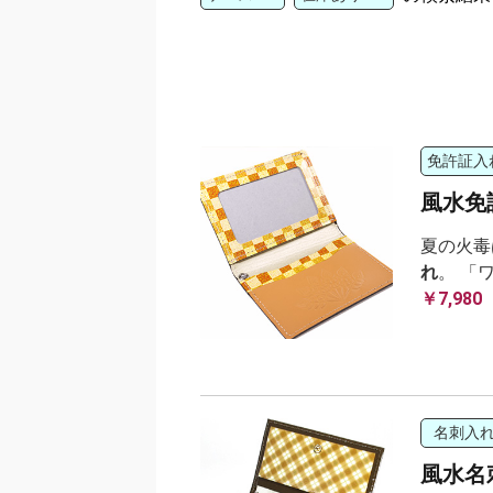
免許証入
風水免
夏の火毒
れ
。 「
￥7,980
名刺入
風水名