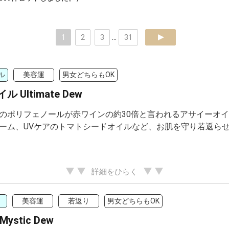
1
2
3
...
31
next
ル
美容運
男女どちらもOK
 Ultimate Dew
のポリフェノールが赤ワインの約30倍と言われるアサイーオ
ーム、UVケアのトマトシードオイルなど、お肌を守り若返ら
詳細をひらく
美容運
若返り
男女どちらもOK
ystic Dew