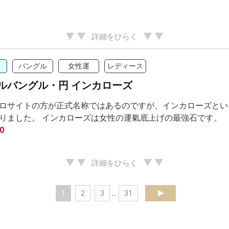
詳細をひらく
バングル
女性運
レディース
ルバングル・円 インカローズ
ロサイトの方が正式名称ではあるのですが、インカローズとい
りました。 インカローズは女性の運氣底上げの最強石です。
0
詳細をひらく
1
2
3
...
31
next