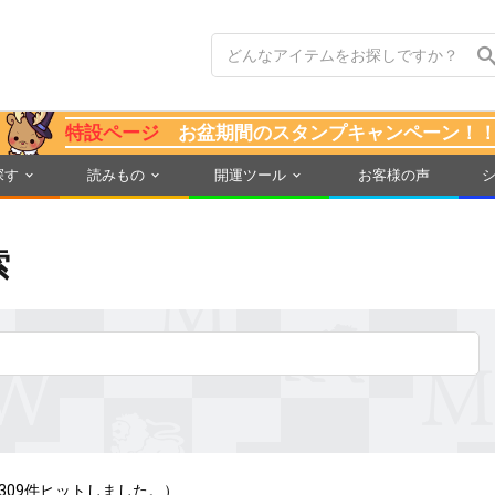
特設ページ
お盆期間のスタンプキャンペーン！
探す
読みもの
開運ツール
お客様の声
索
309件ヒットしました。）