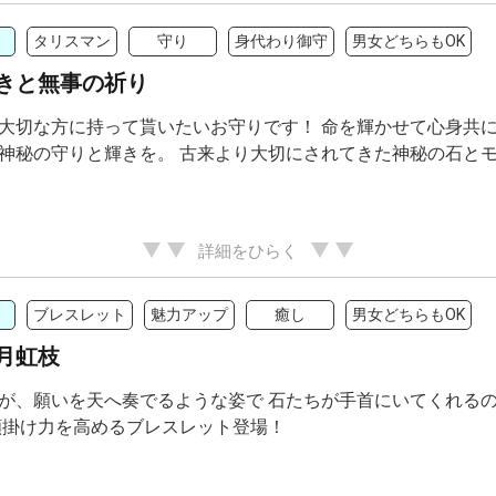
タリスマン
守り
身代わり御守
男女どちらもOK
きと無事の祈り
大切な方に持って貰いたいお守りです！ 命を輝かせて心身共に
神秘の守りと輝きを。 古来より大切にされてきた神秘の石と
詳細をひらく
ブレスレット
魅力アップ
癒し
男女どちらもOK
月虹枝
が、願いを天へ奏でるような姿で 石たちが手首にいてくれるの
願掛け力を高めるブレスレット登場！