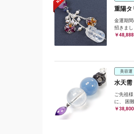
重陽タ
金運期間
招きまし
￥48,888
美容運
水天需
ご先祖様
に、 困
￥38,800