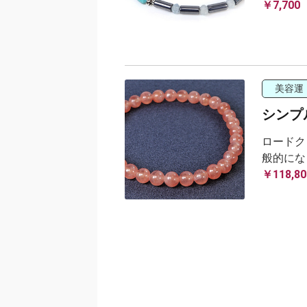
￥7,700
美容運
シンプ
ロードク
般的にな
￥118,80