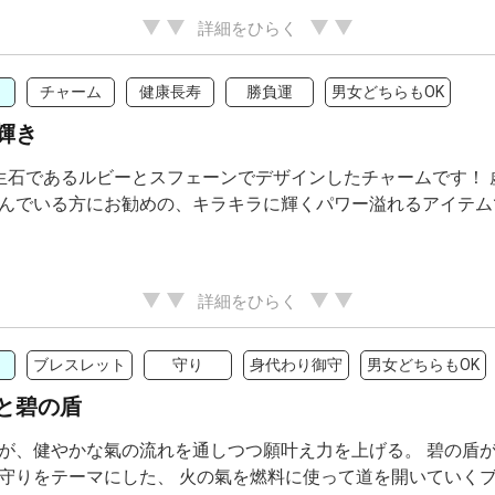
詳細をひらく
チャーム
健康長寿
勝負運
男女どちらもOK
輝き
生石であるルビーとスフェーンでデザインしたチャームです！
んでいる方にお勧めの、キラキラに輝くパワー溢れるアイテム
詳細をひらく
ブレスレット
守り
身代わり御守
男女どちらもOK
と碧の盾
が、健やかな氣の流れを通しつつ願叶え力を上げる。 碧の盾が
守りをテーマにした、 火の氣を燃料に使って道を開いていく