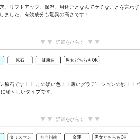
穴、リフトアップ、保湿。用途ごとなんてケチなことを言わず
しました。有効成分も驚異の高さです！
詳細をひらく
原石
健康運
男女どちらもOK
ン原石です！！ この淡い色！！薄いグラデーションの妙！！ 
特に瑞々しいタイプです。
詳細をひらく
タリスマン
方向指南
金運
男女どちらもOK