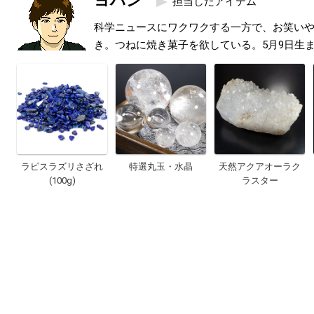
ヨハン
担当したアイテム
科学ニュースにワクワクする一方で、お笑い
き。つねに焼き菓子を欲している。5月9日生
ラピスラズリさざれ
特選丸玉・水晶
天然アクアオーラク
(100g)
ラスター