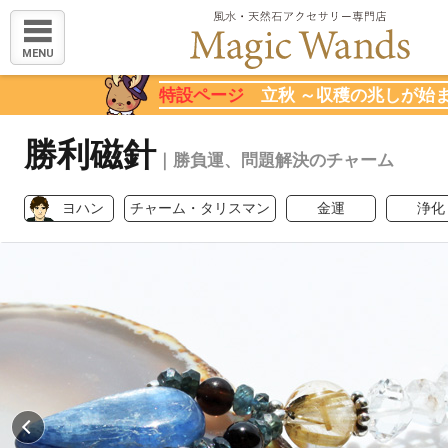
MENU
特設ページ
立秋 ～収穫の兆しが始
勝利磁針
｜勝負運、問題解決のチャーム
ヨハン
チャーム・タリスマン
金運
浄化