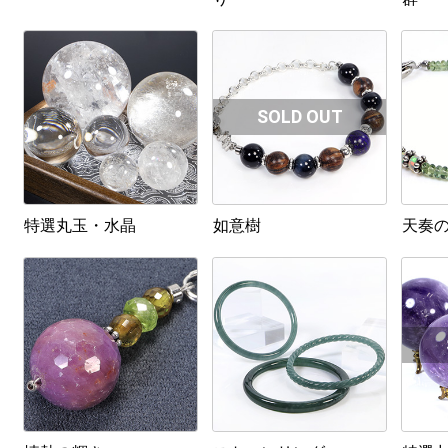
特選丸玉・水晶
如意樹
天奏