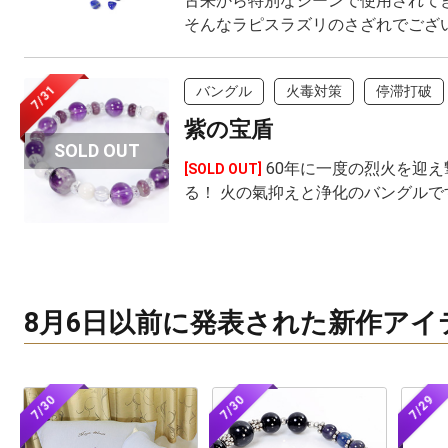
古来から特別なシーンで使用されて
そんなラピスラズリのさざれでござ
7/31
バングル
火毒対策
停滞打破
紫の宝盾
60年に一度の烈火を迎え
[SOLD OUT]
る！ 火の氣抑えと浄化のバングルで
8月6日以前に発表された新作アイ
7/30
7/30
7/29