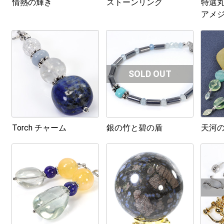
情熱の輝き
ストーンリング
特選
アメ
Torch チャーム
銀の竹と碧の盾
天河