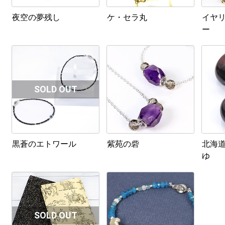
夜空の夢残し
ケ・セラ丸
イヤ
ー
黒蒼のエトワール
紫苑の砦
北海道
ゆ