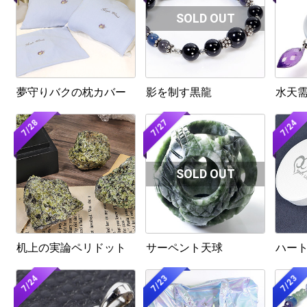
夢守りバクの枕カバー
影を制す黒龍
水天
7/28
7/27
7/24
机上の実論ペリドット
サーペント天球
ハー
7/24
7/23
7/23