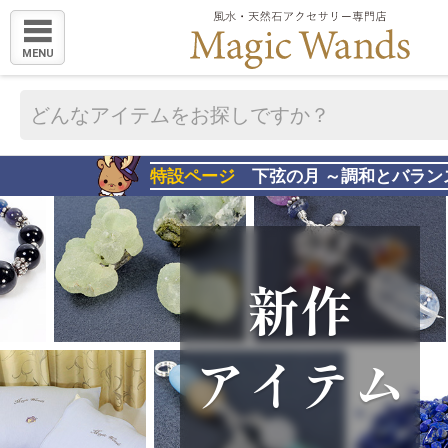
MENU
特設ページ
下弦の月 ～調和とバラン
新作
アイテム