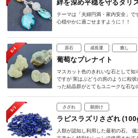
絆を深め平穏を守るタリ
テーマは「夫婦円満・家内安全」です
心穏やかに過ごせますように！！
原石
成長運
癒し
8/4
葡萄なプレナイト
マスカット色のきれいな石として知
ですが 実はぶどうの房のように粒状
った結晶群がとてもユニークな石な
さざれ
願掛け
8/3
ラピスラズリさざれ (100g
人類が認知し利用した最初の石。 儀