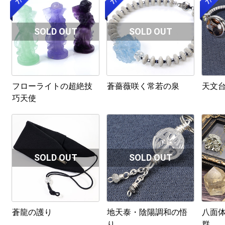
フローライトの超絶技
蒼薔薇咲く常若の泉
天文
巧天使
蒼龍の護り
地天泰・陰陽調和の悟
八面
り
群