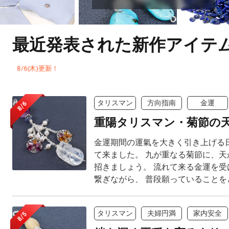
最近発表された新作アイテ
8
/
6
(
木
)
更
新
！
タリスマン
方向指南
金運
8/6
重陽タリスマン・菊節の
金運期間の運氣を大きく引き上げる
て来ました。 九が重なる菊節に、天
招きましょう。 流れて来る金運を受
繋ぎながら、 普段願っていることをど
タリスマン
夫婦円満
家内安全
8/5