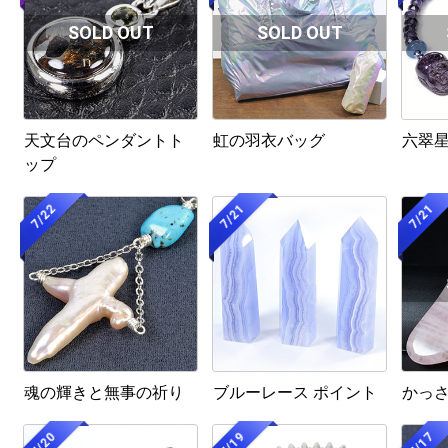
天文台のペンダントト
虹の羽衣バッグ
六翠
ップ
7/22
7/21
7/21
魂の輝きと無事の祈り
ブルーレース ポイント
かっ
7/20
7/19
7/17