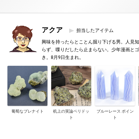
アクア
担当したアイテム
興味を持ったらとことん掘り下げる男。人見
らず、喋りだしたら止まらない。少年漫画と
き。8月9日生まれ。
葡萄なプレナイト
机上の実論ペリドッ
ブルーレース ポイン
ト
ト