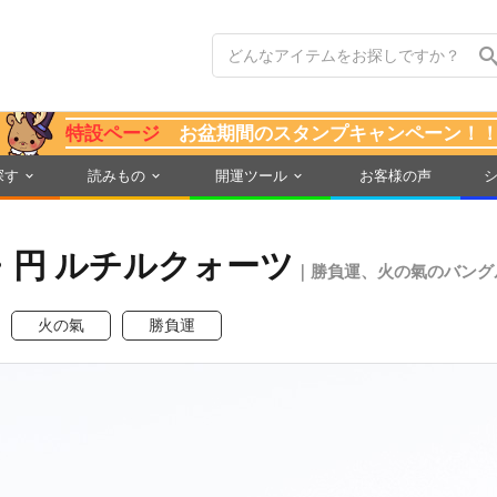
特設ページ
お盆期間のスタンプキャンペーン！
探す
読みもの
開運ツール
お客様の声
円 ルチルクォーツ
｜勝負運、火の氣のバング
火の氣
勝負運