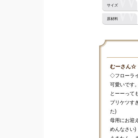
むーさん☆
◇フローライ
可愛いです。
とーーっても
プリケツす
た)

母用にお迎
めんなさい)
