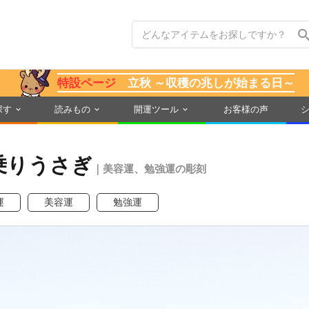
特設ページ
立秋 ～収穫の兆しが始まる日～
探す
読みもの
開運ツール
お客様の声
乗りうさぎ
｜美容運、勉強運の彫刻
運
美容運
勉強運