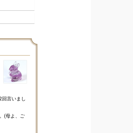
2回言いまし
。(母よ、ご