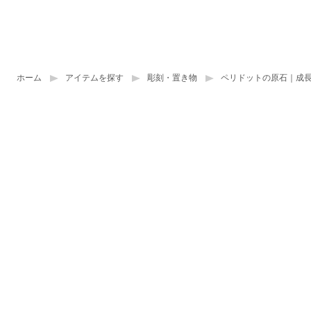
ホーム
アイテムを探す
彫刻・置き物
ペリドットの原石｜成