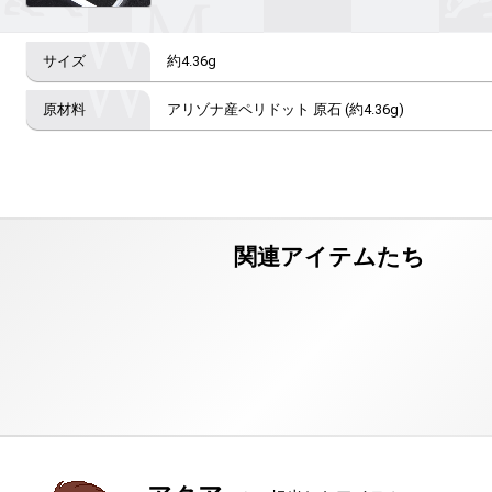
約4.36g
アリゾナ産ペリドット 原石 (約4.36g)