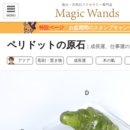
MENU
特設ページ
お盆期間のスタンプキャン
ペリドットの原石
｜成長運、仕事運の
アクア
彫刻・置き物
成長運
木の氣