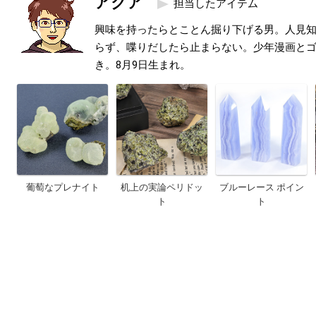
アクア
担当したアイテム
興味を持ったらとことん掘り下げる男。人見
らず、喋りだしたら止まらない。少年漫画と
き。8月9日生まれ。
葡萄なプレナイト
机上の実論ペリドッ
ブルーレース ポイン
ト
ト