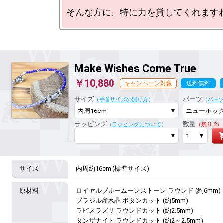
Make Wishes Come True
￥10,880
キャンペーン対象
送料無料
ラッピング対応
サイズ
パーツ
（
手首サイズの測り方
）
（
パー
ラッピング
数量
（
ラッピングについて
）
（残り 2）
内周約16cm (標準サイズ)
ロイヤルブルームーンストーン ラウンド (約6mm)

ブラジル産水晶 ボタンカット (約5mm)

ラピスラズリ ラウンドカット (約2.5mm)

タンザナイト ラウンドカット (約2～2.5mm)
