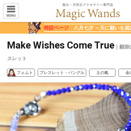
MENU
特設ページ
八月七夕 ～天に願いを届
Make Wishes Come True
｜願掛
スレット
フェムト
ブレスレット・バングル
土の氣
金