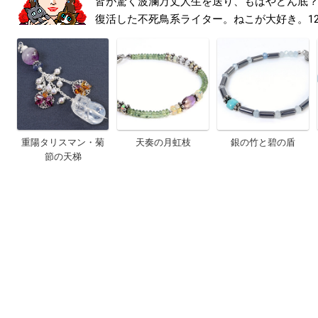
皆が驚く波瀾万丈人生を送り、もはやどん底
復活した不死鳥系ライター。ねこが大好き。1
重陽タリスマン・菊
天奏の月虹枝
銀の竹と碧の盾
節の天梯