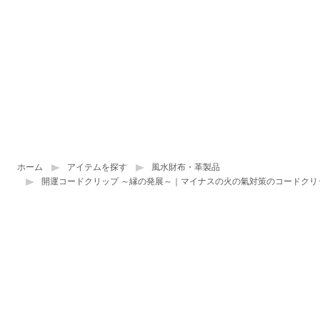
ホーム
アイテムを探す
風水財布・革製品
開運コードクリップ ～縁の発展～｜マイナスの火の氣対策のコードクリ