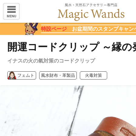
MENU
特設ページ
お盆期間のスタンプキャン
開運コードクリップ ～縁の
イナスの火の氣対策のコードクリップ
フェムト
風水財布・革製品
火毒対策