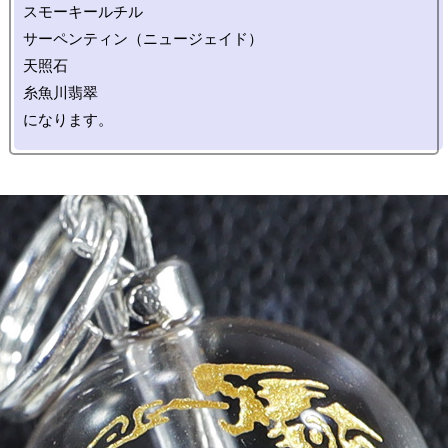
スモーキールチル

サーペンティン（ニュージェイド）

天照石

糸魚川翡翠
