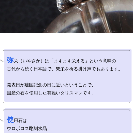
弥
栄（いやさか）は「ますます栄える」という意味の

古代から続く日本語で、繁栄を祈る掛け声でもあります。

発表日が建国記念の日に近いということで、

使
用石は

ウロボロス彫刻水晶
