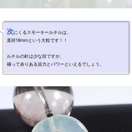
次
にくるスモーキールチルは、

直径18mmという大粒です！！

ルチルの針は少な目ですが、
