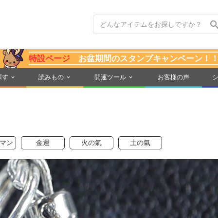
特設ページ
お盆期間のスタンプキャンペーン！
探す
読みもの
開運ツール
お客様の声
マン
金運
火の氣
土の氣