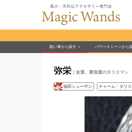
願い事から探す
パワーストーンから
弥栄
｜金運、勝負運のタリスマン
福田シューザン
チャーム・タリス