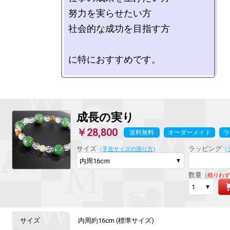
努力を実らせたい方

社会的な成功を目指す方

成長の実り
￥28,800
送料無料
オーダーメイド
ラ
サイズ
ラッピング
（
手首サイズの測り方
）
（
数量
（残りわず
内周約16cm (標準サイズ)