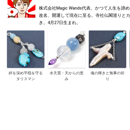
株式会社Magic Wands代表。かつて人生を
改名、開運して現在に至る。寺社仏閣巡りと
き。4月27日生まれ。
絆を深め平穏を守る
水天需・天からの恵
魂の輝きと無事の祈
タリスマン
み
り