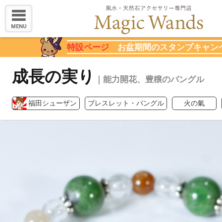
MENU
特設ページ
お盆期間のスタンプキャン
成長の実り
｜能力開花、豊穣のバングル
福田シューザン
ブレスレット・バングル
火の氣