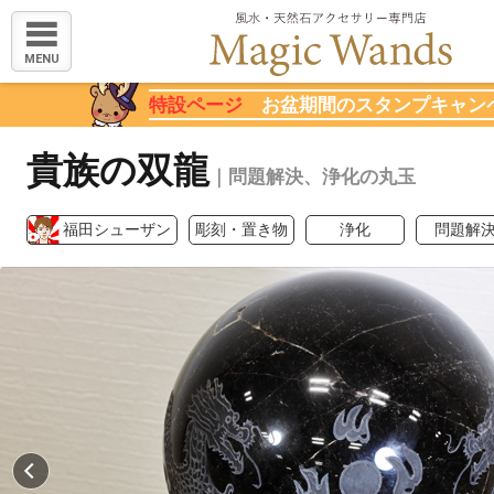
MENU
特設ページ
お盆期間のスタンプキャン
貴族の双龍
｜問題解決、浄化の丸玉
福田シューザン
彫刻・置き物
浄化
問題解