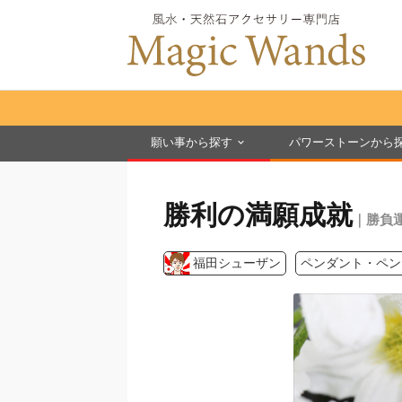
願い事から探す
パワーストーンから
勝利の満願成就
｜勝負
福田シューザン
ペンダント・ペン