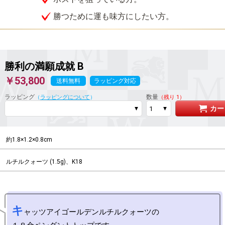
勝つために運も味方にしたい方。
勝利の満願成就
B
￥53,800
送料無料
ラッピング対応
ラッピング
数量
（
ラッピングについて
）
（残り 1）
カー
約1.8×1.2×0.8cm
ルチルクォーツ (1.5g)、K18
キ
ャッツアイゴールデンルチルクォーツの
