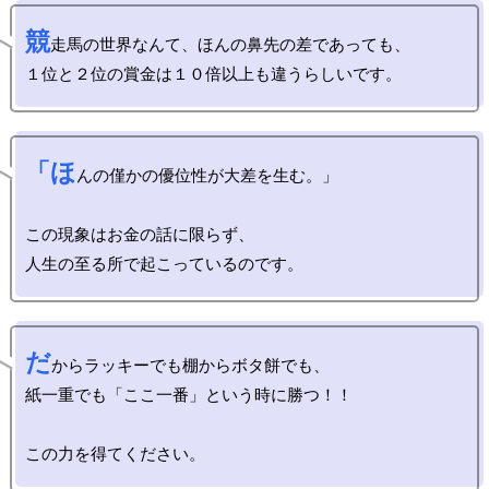
競
走馬の世界なんて、ほんの鼻先の差であっても、

「ほ
んの僅かの優位性が大差を生む。」

この現象はお金の話に限らず、

だ
からラッキーでも棚からボタ餅でも、

紙一重でも「ここ一番」という時に勝つ！！
