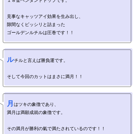
１８金ペンダントトップです。

見事なキャッツアイ効果を生み出し、

隙間なくビッシリと詰まった

ル
チルと言えば勝負運です。

月
はツキの象徴であり、

満月は満願成就の象徴です。
