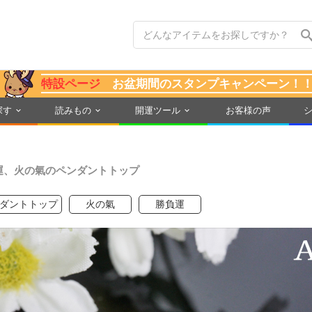
特設ページ
お盆期間のスタンプキャンペーン！
探す
読みもの
開運ツール
お客様の声
運、火の氣のペンダントトップ
ダントトップ
火の氣
勝負運