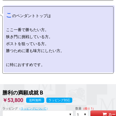
こ
のペンダントトップは

ここ一番で勝ちたい方。

狭き門に挑戦している方。

ポストを狙っている方。

勝つために運も味方にしたい方。

勝利の満願成就
B
￥53,800
送料無料
ラッピング対応
ラッピング
数量
（
ラッピングについて
）
（残り 1）
カー