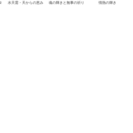
タ
水天需・天からの恵み
魂の輝きと無事の祈り
情熱の輝き