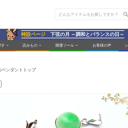
特設ページ
下弦の月 ～調和とバランスの日～
探す
読みもの
開運ツール
お客様の声
のペンダントトップ