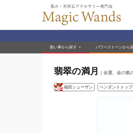
願い事から探す
パワーストーンから
翡翠の満月
｜金運、金の氣
福田シューザン
ペンダントトップ