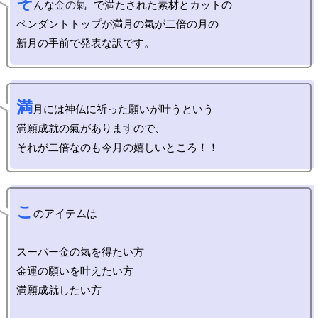
そ
んな
金の氣
で満たされた素材とカットの

ペンダントトップが満月の氣が二倍の月の

満
月には神仏に祈った願いが叶うという

満願成就の氣がありますので、

こ
のアイテムは

スーパー金の氣を得たい方

金運の願いを叶えたい方

満願成就したい方
