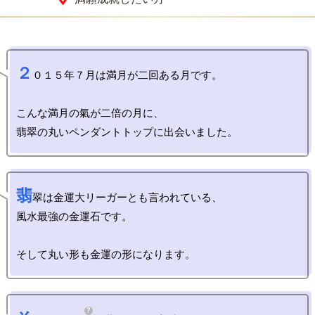
２
０１５年７月は満月が二回ある月です。

こんな満月の氣が二倍の月に、

翡
翠は金運大リーガーとも言われている、

風水最強の金運石です。
