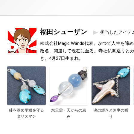
福田シューザン
担当したアイテ
株式会社Magic Wands代表。かつて人生を
改名、開運して現在に至る。寺社仏閣巡りと
き。4月27日生まれ。
絆を深め平穏を守る
水天需・天からの恵
魂の輝きと無事の祈
タリスマン
み
り