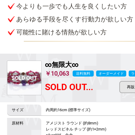
今よりも一歩でも人生を良くしたい方
あらゆる手段を尽くす行動力が欲しい方
可能性に賭ける情熱が欲しい方
∞無限大∞
￥10,063
送料無料
オーダーメイド
ラ
SOLD OUT...
内周約16cm (標準サイズ)
アメジスト ラウンド (約8mm)

レッドスピネル チップ (約1×2mm)
