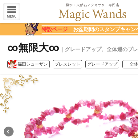
MENU
特設ページ
お盆期間のスタンプキャン
∞無限大∞
｜グレードアップ、全体運のブレ
福田シューザン
ブレスレット
グレードアップ
全